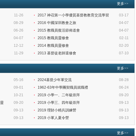
更多>>
11-26
2017 神召第一小學優質基督教教育交流學習
03-17
08-29
2016 中國深圳教會之旅
04-07
06-26
2015 教職員復活節佈道會
04-07
04-07
2015 教職員靈修會
02-11
12-12
2014 教職員靈修會
02-20
11-29
2013 基督徒老師退修會
07-10
更多>>
05-16
2024基督少年軍交流
08-28
09-01
1962-63年中學團契職員就職禮
06-24
10-21
2019 小學一、二年級崇拜
09-20
員靈
09-20
2019 小學三、四年級崇拜
09-13
09-13
2019 理財小精兵訓練營
09-13
09-13
2019 小軍人夏令營
09-13
更多>>