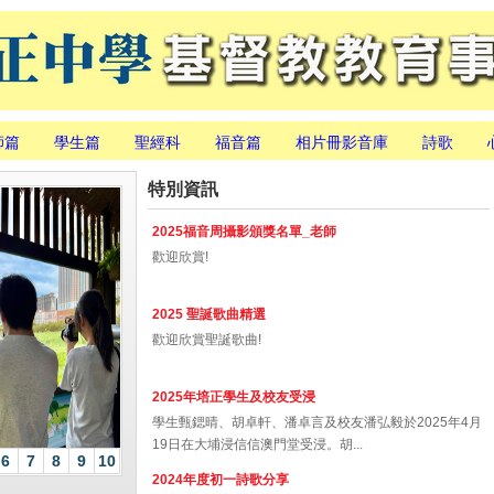
師篇
學生篇
聖經科
福音篇
相片冊影音庫
詩歌
特別資訊
2025福音周攝影頒獎名單_老師
歡迎欣賞!
2025 聖誕歌曲精選
歡迎欣賞聖誕歌曲!
2025年培正學生及校友受浸
學生甄鍶晴、胡卓軒、潘卓言及校友潘弘毅於2025年4月
19日在大埔浸信信澳門堂受浸。胡...
6
7
8
9
10
2024年度初一詩歌分享