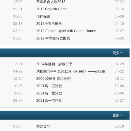
12-06
美國教會之旅2013
02-24
09-21
2011 English Camp
06-16
06-08
信仰探索
05-30
05-17
2012小五活動日
04-10
03-23
2012 Easter_UptoFaith Global Dance
02-27
02-26
2012 中學生詩歌推薦
02-26
更多>>
12-01
2024年度初一詩歌分享
04-29
04-29
幼稚園同學和老師獻詩《Risen》——頌揚主
04-22
10-20
2009 校運會 實現理想
10-11
10-06
2021高一正詩歌
10-06
10-06
2021高一愛詩歌
10-06
09-27
2021高一信詩歌
09-27
更多>>
01-03
聖經金句
11-18