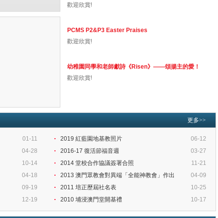
歡迎欣賞!
PCMS P2&P3 Easter Praises
歡迎欣賞!
幼稚園同學和老師獻詩《Risen》——頌揚主的愛！
歡迎欣賞!
更多>>
01-11
2019 紅藍園地基教照片
06-12
04-28
2016-17 復活節福音週
03-27
10-14
2014 堂校合作協議簽署合照
11-21
04-18
2013 澳門眾教會對異端「全能神教會」作出
04-09
09-19
2011 培正歷屆社名表
10-25
12-19
2010 埔浸澳門堂開基禮
10-17