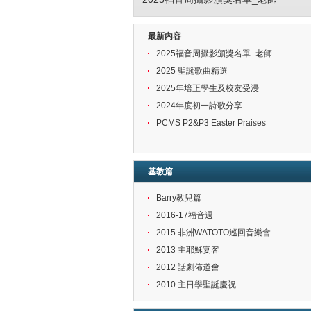
最新內容
2025福音周攝影頒獎名單_老師
2025 聖誕歌曲精選
2025年培正學生及校友受浸
2024年度初一詩歌分享
PCMS P2&P3 Easter Praises
基教篇
Barry教兒篇
2016-17福音週
2015 非洲WATOTO巡回音樂會
2013 主耶穌宴客
2012 話劇佈道會
2010 主日學聖誕慶祝