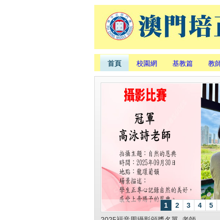
首頁
校園網
基教篇
教
1
2
3
4
5
2025福音周攝影頒獎名單_老師