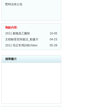
暫時沒有公告
熱點內容:
2011 教職員工團契
10-05
主耶穌受苦與復活_動畫片
04-23
2011 培正常用詩歌Video
05-28
2010 培正校歌
04-10
2010 基督教對萬聖節的看法
10-16
精華圖片