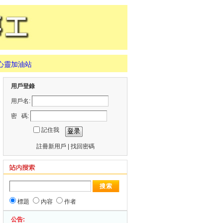
心靈加油站
用戶登錄
用戶名:
密 碼:
記住我
註冊新用戶
|
找回密碼
站內搜索
標題
內容
作者
公告: