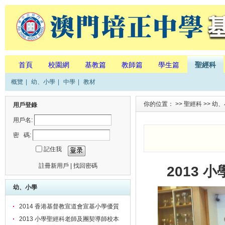
首頁
校園網
基教篇
教師篇
學生篇
聖經科
概覽
|
幼、小學
|
中學
|
教材
你的位置： >>
聖經科
>>
幼、
用戶登錄
用戶名:
密 碼:
記住我
註冊新用戶
|
找回密碼
2013
幼、小學
2014 香港基督教宣道會宣基小學優質
基督教生命教育交流學習
2013 小學聖經科老師及團契導師校本