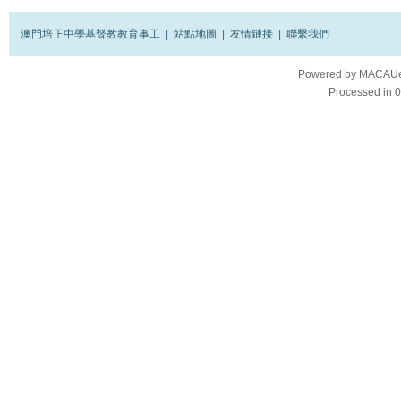
澳門培正中學基督教教育事工
|
站點地圖
|
友情鏈接
|
聯繫我們
Powered by
MACAUes
Processed in 0