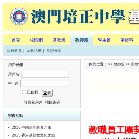
首頁
校園網
基教篇
教師篇
學生篇
聖經科
宗教教育
|
宗教活動
|
見證分享
你的位置： >>
教師篇
>>
宗教
用戶登錄
用戶名:
密 碼:
記住我
註冊新用戶
|
找回密碼
宗教活動
教職員工團
2016 中國深圳教會之旅
2015 香港基督教文化之旅