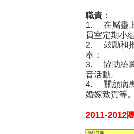
職責：
在屬靈
1.
員室定期小
鼓勵和
2.
奉；
協助統
3.
音活動。
關顧病
4.
婚嫁致賀等
2011-201
舉行日期