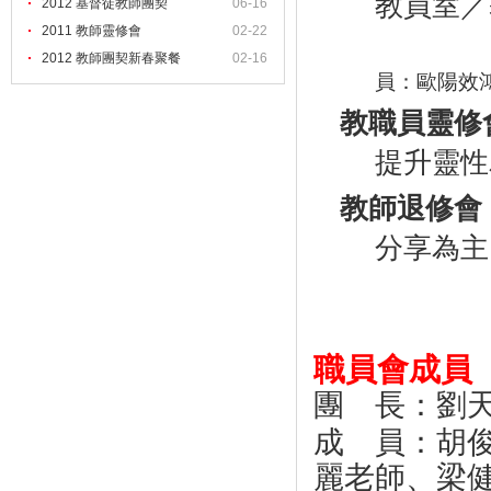
教員室／
2012 基督徒教師團契
06-16
2011 教師靈修會
02-22
2012 教師團契新春聚餐
02-16
員：歐陽效鴻
教職員靈
提升靈性
教師退修會
分享為主
職員會成員
團 長：劉
成 員：胡
麗老師、梁