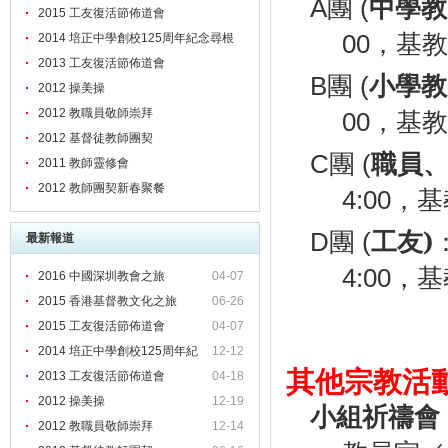
中學教
A團 (
2015 工友復活節佈道會
，基
00
2014 培正中學創校125周年紀念尋根
之旅
2013 工友復活節佈道會
小學教
B團 (
2012 操美操
，基
2012 教職員敬師崇拜
00
2012 基督徒教師團契
職員、
C團 (
2011 教師靈修會
2012 教師團契新春聚餐
，基
4:00
工友)
D團 (
最新報道
，
基
4:00
2016 中國深圳教會之旅
04-07
2015 香港基督教文化之旅
06-26
2015 工友復活節佈道會
04-07
2014 培正中學創校125周年紀
12-12
其他宗教活
2013 工友復活節佈道會
04-18
2012 操美操
12-19
小組祈
2012 教職員敬師崇拜
12-14