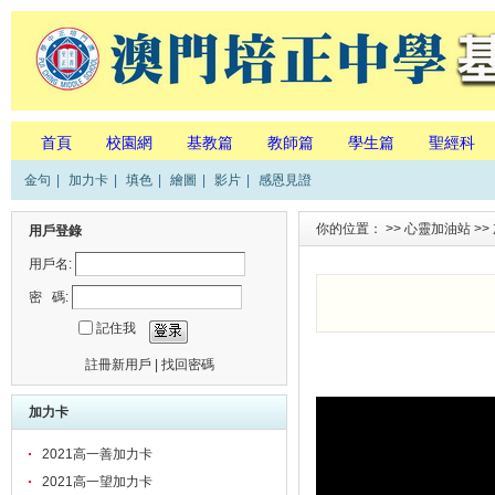
首頁
校園網
基教篇
教師篇
學生篇
聖經科
金句
|
加力卡
|
填色
|
繪圖
|
影片
|
感恩見證
你的位置： >>
心靈加油站
>>
用戶登錄
用戶名:
密 碼:
記住我
註冊新用戶
|
找回密碼
加力卡
2021高一善加力卡
2021高一望加力卡