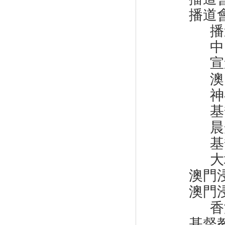
播道
播道
中國佈
宣道
澳門基
神召
基督
晨光
基督
大埔
澳門
澳門
香港
基督