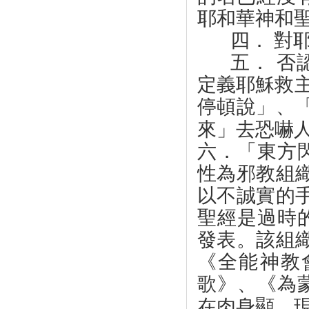
耶和華神和
四．
對
五．
否
定義耶穌救
停頓說」、
來」去恐嚇
六．「東方
性為邪教組
以不誠實的
聖經是過時
發表。該組
《全能神教
歌》、《為
在肉身顯