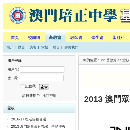
首頁
校園網
基教篇
教師篇
學生篇
聖經科
簡介
|
歷史
|
訪客
|
堂校
|
報告
|
聯絡我們
你的位置： >>
基教篇
>>
堂校
用戶登錄
用戶名:
密 碼:
記住我
註冊新用戶
|
找回密碼
2013 澳
堂校
2016-17 復活節福音週
2013 澳門眾教會對異端「全能神教