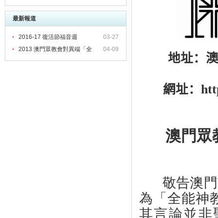
會」作出之聯合聲明
最新報道
2016-17 復活節福音週
03-27
2013 澳門眾教會對異端「全
04-09
地址：
網址：
ht
澳門眾
敬告澳門
為「全能神
其言論並非