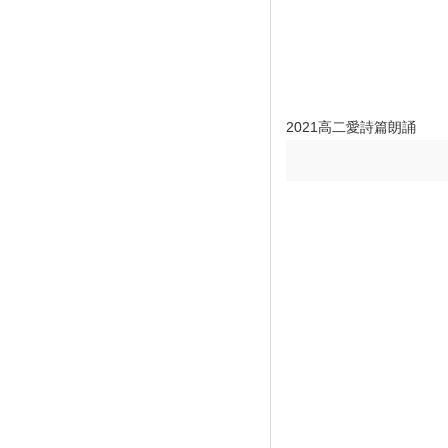
2021高二愛詩篇朗誦