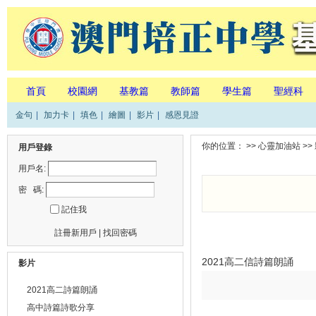
首頁
校園網
基教篇
教師篇
學生篇
聖經科
金句
|
加力卡
|
填色
|
繪圖
|
影片
|
感恩見證
你的位置： >>
心靈加油站
>>
用戶登錄
用戶名:
密 碼:
記住我
註冊新用戶
|
找回密碼
2021高二信詩篇朗誦
影片
2021高二詩篇朗誦
高中詩篇詩歌分享