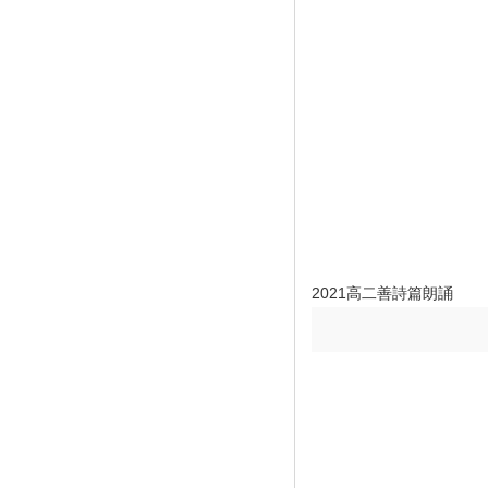
2021高二善詩篇朗誦