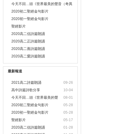
今天不回…頭《世界最美的聲音（奇異
恩典）》心之旅程 詩歌靈修默想系列 |
2020初二聖經金句影片
同心圓
2020初一聖經金句影片
聖經影片
2020高二信詩篇朗誦
2020高二正詩篇朗誦
2020高二善詩篇朗誦
2020高二愛詩篇朗誦
最新報道
2021高二詩篇朗誦
09-26
高中詩篇詩歌分享
10-04
今天不回…頭《世界最美的聲
08-01
2020初二聖經金句影片
05-28
2020初一聖經金句影片
05-28
聖經影片
05-17
2020高二信詩篇朗誦
01-28