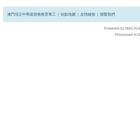
澳門培正中學基督教教育事工
|
站點地圖
|
友情鏈接
|
聯繫我們
Powered by
MACAUes
Processed in 0