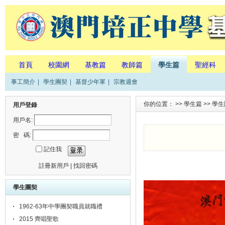
首頁
校園網
基教篇
教師篇
學生篇
聖經科
事工簡介
|
學生團契
|
基督少年軍
|
宗教週會
你的位置： >>
學生篇
>>
學生
用戶登錄
用戶名:
密 碼:
記住我
註冊新用戶
|
找回密碼
學生團契
1962-63年中學團契職員就職禮
2015 齊唱聖歌