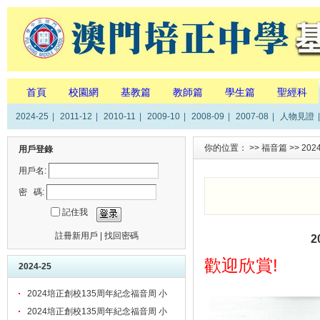
首頁
校園網
基教篇
教師篇
學生篇
聖經科
2024-25
|
2011-12
|
2010-11
|
2009-10
|
2008-09
|
2007-08
|
人物見證
|
你的位置： >>
福音篇
>>
202
用戶登錄
用戶名:
密 碼:
記住我
註冊新用戶
|
找回密碼
歡迎欣賞!
2024-25
2024培正創校135周年紀念福音周 小
三聖經科作品展
2024培正創校135周年紀念福音周 小