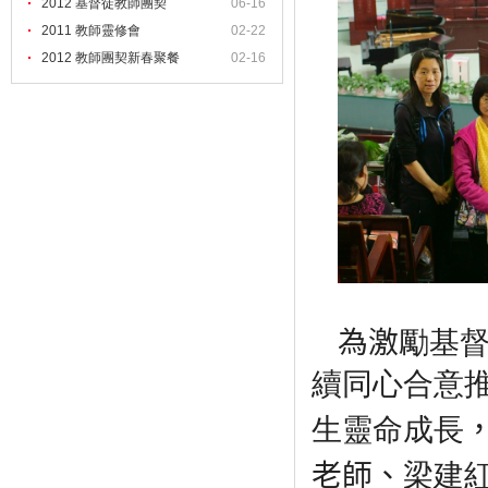
2012 基督徒教師團契
06-16
2011 教師靈修會
02-22
2012 教師團契新春聚餐
02-16
為激
勵基
續同心合意
生靈命成長
老師、
梁建