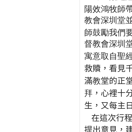
陽效鴻牧師
教會深圳堂
師鼓勵我們
督教會深圳
寓意取自聖
救贖，
看見
滿
教
堂的正
拜
，心裡十
生，又每主
在這次行
提出意見，