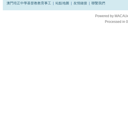
澳門培正中學基督教教育事工
|
站點地圖
|
友情鏈接
|
聯繫我們
Powered by
MACAUes
Processed in 0