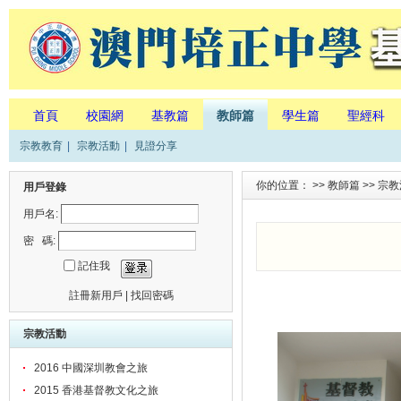
首頁
校園網
基教篇
教師篇
學生篇
聖經科
宗教教育
|
宗教活動
|
見證分享
你的位置： >>
教師篇
>>
宗教
用戶登錄
用戶名:
密 碼:
記住我
註冊新用戶
|
找回密碼
宗教活動
2016 中國深圳教會之旅
2015 香港基督教文化之旅