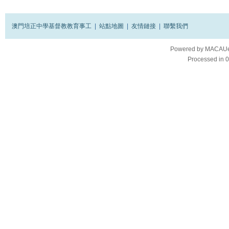
澳門培正中學基督教教育事工
|
站點地圖
|
友情鏈接
|
聯繫我們
Powered by
MACAUes
Processed in 0