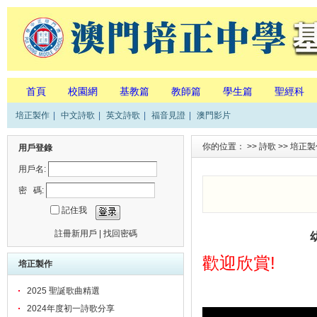
首頁
校園網
基教篇
教師篇
學生篇
聖經科
培正製作
|
中文詩歌
|
英文詩歌
|
福音見證
|
澳門影片
你的位置： >>
詩歌
>>
培正製
用戶登錄
用戶名:
密 碼:
記住我
註冊新用戶
|
找回密碼
歡迎欣賞!
培正製作
2025 聖誕歌曲精選
2024年度初一詩歌分享