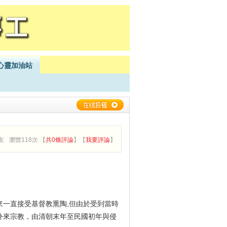
心靈加油站
友
瀏覽118次 【
共0條評論
】【
我要評論
】
來一直接受基督教熏陶
,
但由於受到當時
外來宗教，由清朝末年至民國初年與侵