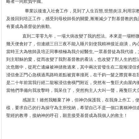
略者一同欺負中國。
畢業以後進入社會工作，見到了人生百態
,
世態炎涼
,
利用宗
及後回到培正工作，感受到母校師長的關愛
,
漸漸減少了對基督教的負
有要成為基督徒的衝動。
直到二零零九年，一場大病改變了我的想法。本來是一場輕
幾天便會好了，但連續三日三夜不能入睡片刻使我精神接近崩潰，內
當時王大為牧師及培正同事積極為我介紹醫生
,
一眾基督徒為我代禱，
到主耶穌的愛，從而改變了我對基督教的看法，也改變了對人生的想
次危難中，從死亡邊緣被神拯救過來，其中兩次皆發生在二龍喉浸信
浸信會正門心急橫過馬路時差點被貨車撞死，在千鈞一髮之際貨車在
是二十年前當我行經二龍喉浸信會橫門附近，突然有一隻巨犬由屋內
當牠們準備向我攻擊時，我呆住了，突然狗主人大叫一聲，兩隻巨犬
感謝主！雖然我離棄了神，但神仍保護我，在我身上作工，
樣，要求自己的行為操守為主所悅納，希望自己不是一個口裏稱神但
聖經的教導，接納神的呼召，願意接受基督成為我個人的救主！