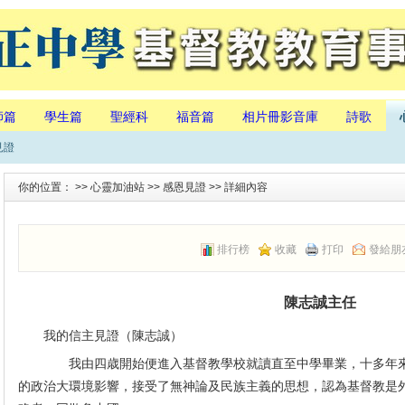
師篇
學生篇
聖經科
福音篇
相片冊影音庫
詩歌
見證
你的位置： >>
心靈加油站
>>
感恩見證
>> 詳細內容
排行榜
收藏
打印
發給朋
陳志誠主任
我的信主見證（陳志誠）
我由四歳開始便進入基督教學校就讀直至中學畢業，十多年
的政治大環境影響，接受了無神論及民族主義的思想，認為基督教是