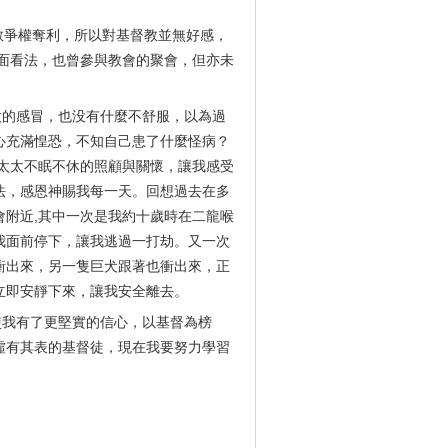
教爭權奪利，所以對基督教並無好感，
面看法，也曾參與教會的聚會，但亦未
微的感冒，也没有什麼不舒服，以為過
心充滿惶恐，不知自己患了什麼怪病？
太太不眠不休的照顧與關懷，讓我感受
法，感恩神賜我每一天。回想過去在多
會附近
,
其中一次是我約十歲時在二龍喉
我面前停下，讓我逃過一打劫。又一次
衝出來，另一隻巨犬跟著也衝出來，正
立即安靜下來，讓我安全離去。
使我有了更堅實的信心，以基督為榜
虛有其表的基督徒，現在我要努力學習