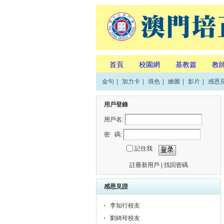
首頁
校園網
基教篇
教
金句
|
加力卡
|
填色
|
繪圖
|
影片
|
感恩
用戶登錄
用戶名:
密 碼:
記住我
註冊新用戶
|
找回密碼
感恩見證
李知行校友
劉綺玲校友