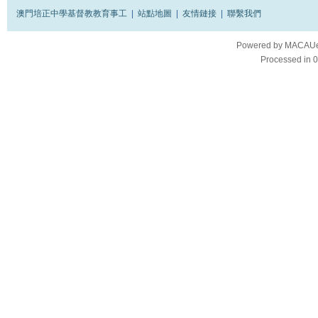
澳門培正中學基督教教育事工
|
站點地圖
|
友情鏈接
|
聯繫我們
Powered by
MACAUes
Processed in 0