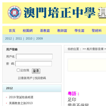
首頁
校園網
基教篇
教師篇
學生篇
聖經科
2012
|
2011
|
2010
|
2009
你的位置： >>
相片冊影音庫
>
用戶登錄
用戶名:
密 碼:
記住我
註冊新用戶
|
找回密碼
2012
粵語：
2019 聖誕歌曲精選
足印
美國教會之旅2013
愛是不保留