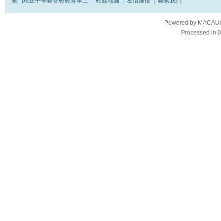
澳門培正中學基督教教育事工
|
站點地圖
|
友情鏈接
|
聯繫我們
Powered by
MACAUes
Processed in 0