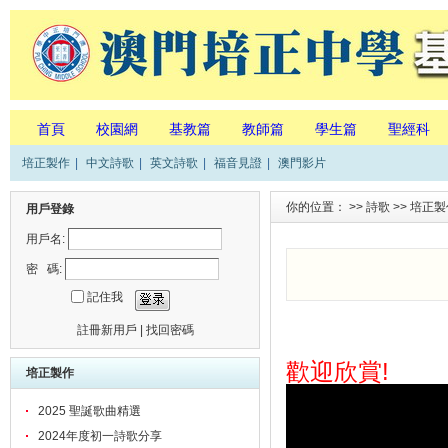
首頁
校園網
基教篇
教師篇
學生篇
聖經科
培正製作
|
中文詩歌
|
英文詩歌
|
福音見證
|
澳門影片
你的位置： >>
詩歌
>>
培正製
用戶登錄
用戶名:
密 碼:
記住我
註冊新用戶
|
找回密碼
歡迎欣賞!
培正製作
2025 聖誕歌曲精選
2024年度初一詩歌分享