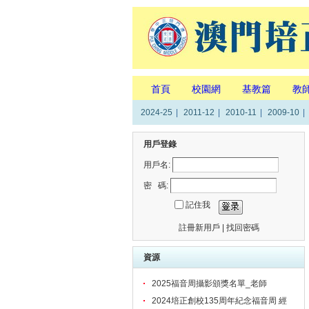
首頁
校園網
基教篇
教
2024-25
|
2011-12
|
2010-11
|
2009-10
|
用戶登錄
用戶名:
密 碼:
記住我
註冊新用戶
|
找回密碼
資源
2025福音周攝影頒獎名單_老師
2024培正創校135周年紀念福音周 經