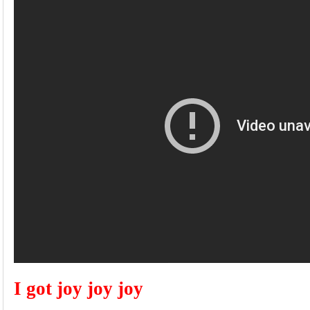
I got joy
joy
joy