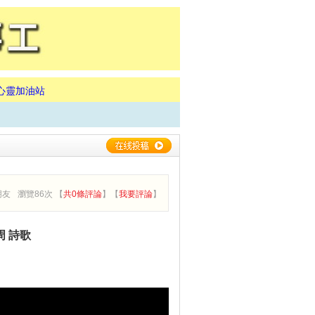
心靈加油站
朋友
瀏覽86次 【
共0條評論
】【
我要評論
】
周 詩歌