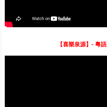
【喜樂泉源】- 粵