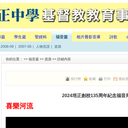
師篇
學生篇
聖經科
福音篇
相片冊影音庫
詩歌
2008-09
|
2007-08
|
人物見證
|
資源
你的位置： >>
福音篇
>>
資源
>> 詳細內容
排行榜
收藏
打印
發給
2024培正創校135周年紀念福音
喜樂河流