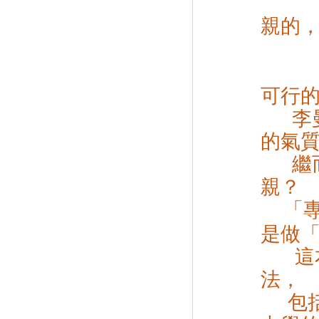
（父親與
親的
會在兒子
可行
李
的氣
繼
親？
「
是做
這本
法，
包