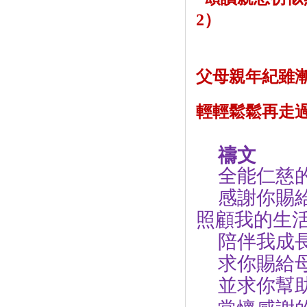
2
）
父母親年紀雖
輕輕鬆鬆再走
禱文
全能仁慈
感謝你賜
照顧我的生
陪伴我成
求你賜給
並求你幫