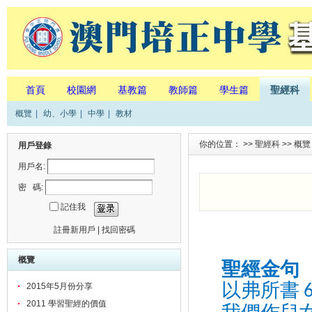
首頁
校園網
基教篇
教師篇
學生篇
聖經科
概覽
|
幼、小學
|
中學
|
教材
你的位置： >>
聖經科
>>
概覽
用戶登錄
用戶名:
密 碼:
記住我
註冊新用戶
|
找回密碼
概覽
聖經金句
2015年5月份分享
以弗所書
2011 學習聖經的價值