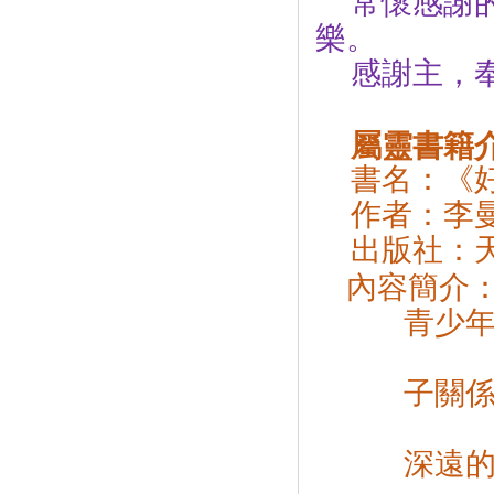
常懷感謝
樂。
感謝主，
屬靈書籍
書名：《
作者：李
出版社：
內
容簡介
青少
再次以幽
子關
李曼博士
深遠