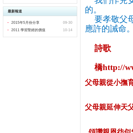
我們作兒
的。
最新報道
要孝敬父
2015年5月份分享
09-30
應許的誡命
2011 學習聖經的價值
10-14
詩歌
橋
http://
父母親從小撫
父母親延伸天
頌讚親恩彷似