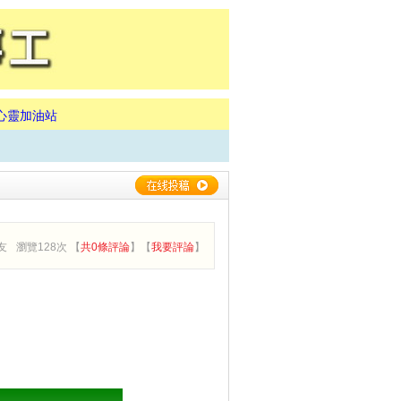
心靈加油站
友
瀏覽128次 【
共0條評論
】【
我要評論
】