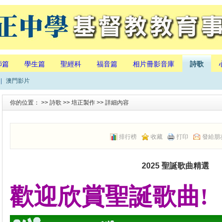
師篇
學生篇
聖經科
福音篇
相片冊影音庫
詩歌
|
澳門影片
你的位置： >>
詩歌
>>
培正製作
>> 詳細內容
排行榜
收藏
打印
發給朋
2025 聖誕歌曲精選
歡迎欣賞聖誕歌曲!