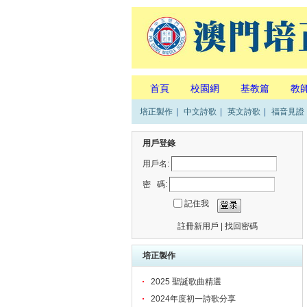
首頁
校園網
基教篇
教
培正製作
|
中文詩歌
|
英文詩歌
|
福音見證
用戶登錄
用戶名:
密 碼:
記住我
註冊新用戶
|
找回密碼
培正製作
2025 聖誕歌曲精選
2024年度初一詩歌分享