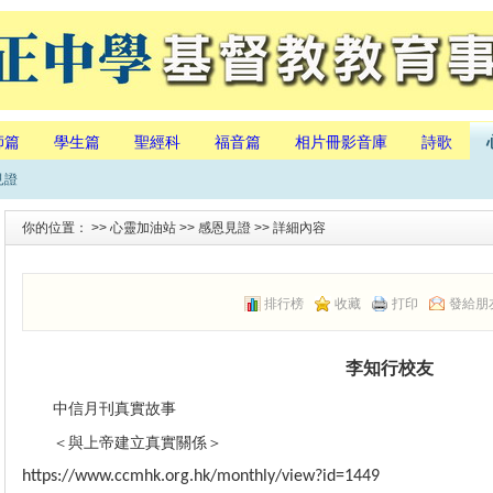
師篇
學生篇
聖經科
福音篇
相片冊影音庫
詩歌
見證
你的位置： >>
心靈加油站
>>
感恩見證
>> 詳細內容
排行榜
收藏
打印
發給朋
李知行校友
中信月刊真實故事
＜與上帝建立真實關係＞
https://www.ccmhk.org.hk/monthly/view?id=1449