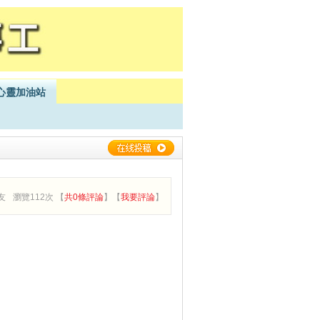
心靈加油站
友
瀏覽112次 【
共0條評論
】【
我要評論
】