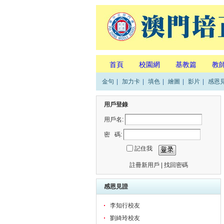
首頁
校園網
基教篇
教
金句
|
加力卡
|
填色
|
繪圖
|
影片
|
感恩
用戶登錄
用戶名:
密 碼:
記住我
註冊新用戶
|
找回密碼
感恩見證
李知行校友
劉綺玲校友