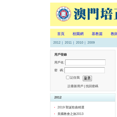
首頁
校園網
基教篇
教
2012
|
2011
|
2010
|
2009
用戶登錄
用戶名:
密 碼:
記住我
註冊新用戶
|
找回密碼
2012
2019 聖誕歌曲精選
美國教會之旅2013