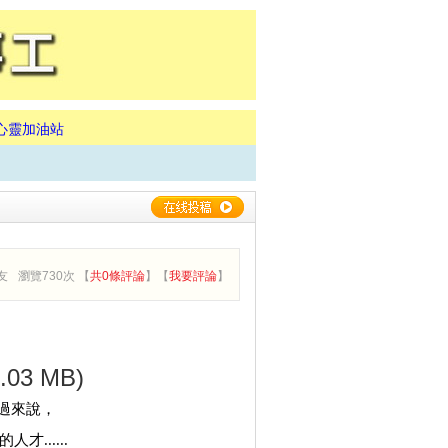
心靈加油站
友
瀏覽730次 【
共0條評論
】【
我要評論
】
2.03 MB)
過來說，
......