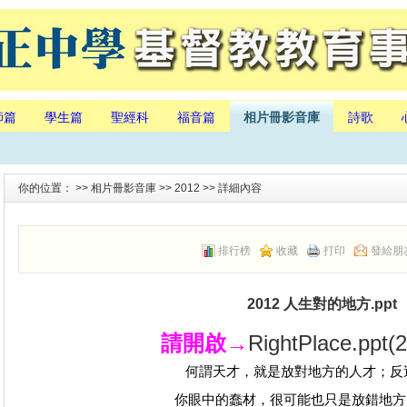
師篇
學生篇
聖經科
福音篇
相片冊影音庫
詩歌
你的位置： >>
相片冊影音庫
>>
2012
>> 詳細內容
排行榜
收藏
打印
發給朋
2012 人生對的地方.ppt
請開啟→
RightPlace.ppt(
何謂天才，就是放對地方的人才；反
你眼中的蠢材，很可能也只是放錯地方的人才