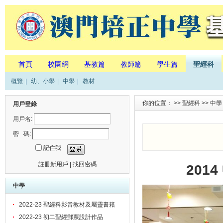
首頁
校園網
基教篇
教師篇
學生篇
聖經科
概覽
|
幼、小學
|
中學
|
教材
你的位置： >>
聖經科
>>
中學
用戶登錄
用戶名:
密 碼:
記住我
註冊新用戶
|
找回密碼
201
中學
2022-23 聖經科影音教材及屬靈書籍
2022-23 初二聖經郵票設計作品