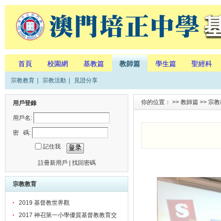
首頁
校園網
基教篇
教師篇
學生篇
聖經科
宗教教育
|
宗教活動
|
見證分享
你的位置： >>
教師篇
>>
宗教
用戶登錄
用戶名:
密 碼:
記住我
註冊新用戶
|
找回密碼
宗教教育
2019 基督教世界觀
2017 神召第一小學優質基督教教育交