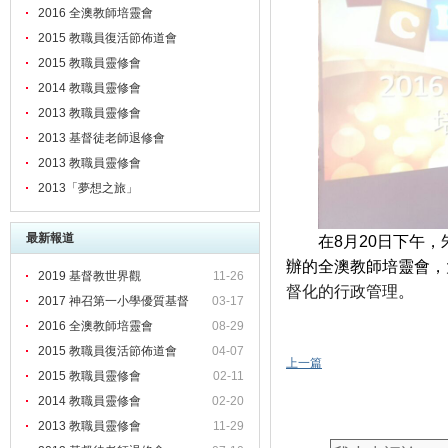
流學習
2016 全澳教師培靈會
2015 教職員復活節佈道會
2015 教職員靈修會
2014 教職員靈修會
2013 教職員靈修會
2013 基督徒老師退修會
2013 教職員靈修會
2013「夢想之旅」
最新報道
在
8
月
20
日下午，
辦的全澳教師培靈會，
2019 基督教世界觀
11-26
督化的行政管理
。
2017 神召第一小學優質基督
03-17
2016 全澳教師培靈會
08-29
2015 教職員復活節佈道會
04-07
上一篇
2015 教職員靈修會
02-11
2014 教職員靈修會
02-20
2013 教職員靈修會
11-29