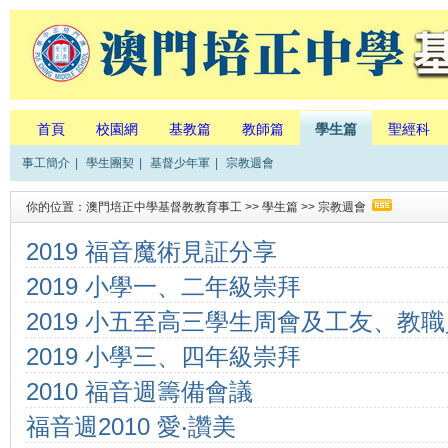
首頁
校園網
基教篇
教師篇
學生篇
聖經科
事工簡介
|
學生團契
|
基督少年軍
|
宗教週會
你的位置：
澳門培正中學基督教教育事工
>>
學生篇
>>
宗教週會
2019 福音魔術見証分享
2019 小學一、二年級崇拜
2019 小五至高三學生周會及工友、教
2019 小學三、四年級崇拜
2010 福音週籌備會議
福音週2010 愛‧讚美