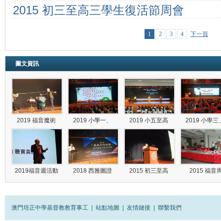
2015 初三至高三學生復活節周會
1
2
3
4
下一頁
圖文資訊
2019 福音魔術
2019 小學一、
2019 小五至高
2019 小學
2019福音週活動
2018 西雅圖證
2015 初三至高
2015 福音
澳門培正中學基督教教育事工
|
站點地圖
|
友情鏈接
|
聯繫我們