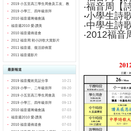
‧福音周【
2019 小五至高三學生周會及工友、教
職員靈修會
2019 小學三、四年級崇拜
‧
小學生詩
2010 福音週籌備會議
‧中學生詩
福音週2010 愛‧讚美
‧2012福
2010 福音週佈道會
2012 福音周:初小詩歌大賞影片
2011 福音週、復活節佈置
2011 福音週影片
最新報道
2019 福音魔術見証分享
10-21
2019 小學一、二年級崇拜
09-20
2019 小五至高三學生周會及
09-20
2019 小學三、四年級崇拜
09-13
2010 福音週籌備會議
07-03
福音週2010 愛‧讚美
07-03
2010 福音週佈道會
07-03