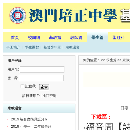
首頁
校園網
基教篇
教師篇
學生篇
聖經科
事工簡介
|
學生團契
|
基督少年軍
|
宗教週會
你的位置： >>
學生篇
>>
宗教
用戶登錄
用戶名:
密 碼:
記住我
註冊新用戶
|
找回密碼
日期
宗教週會
下載區：
2019 福音魔術見証分享
‧福音周【
2019 小學一、二年級崇拜