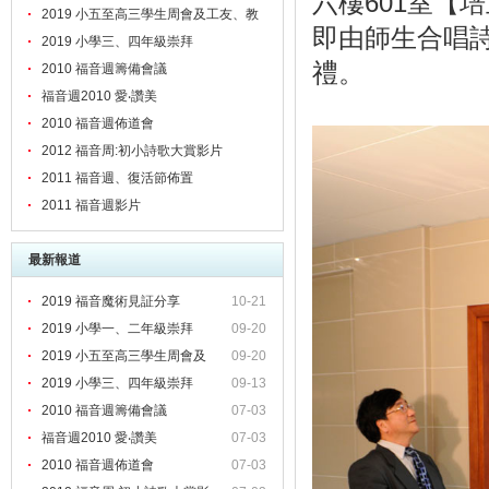
六樓601室【
2019 小五至高三學生周會及工友、教
即由師生合唱
職員靈修會
2019 小學三、四年級崇拜
禮。
2010 福音週籌備會議
福音週2010 愛‧讚美
2010 福音週佈道會
2012 福音周:初小詩歌大賞影片
2011 福音週、復活節佈置
2011 福音週影片
最新報道
2019 福音魔術見証分享
10-21
2019 小學一、二年級崇拜
09-20
2019 小五至高三學生周會及
09-20
2019 小學三、四年級崇拜
09-13
2010 福音週籌備會議
07-03
福音週2010 愛‧讚美
07-03
2010 福音週佈道會
07-03