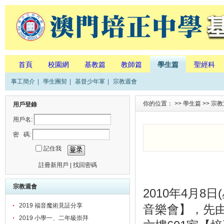
首頁
校園網
基教篇
教師篇
學生篇
聖經科
事工簡介
|
學生團契
|
基督少年軍
|
宗教週會
你的位置： >>
學生篇
>>
宗教
用戶登錄
用戶名:
密 碼:
記住我
註冊新用戶
|
找回密碼
宗教週會
2010年4月
2019 福音魔術見証分享
音樂會】，先
2019 小學一、二年級崇拜