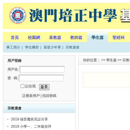
首頁
校園網
基教篇
教師篇
學生篇
聖經科
事工簡介
|
學生團契
|
基督少年軍
|
宗教週會
你的位置： >>
學生篇
>>
宗教
用戶登錄
用戶名:
密 碼:
記住我
註冊新用戶
|
找回密碼
宗教週會
2019 福音魔術見証分享
2019 小學一、二年級崇拜