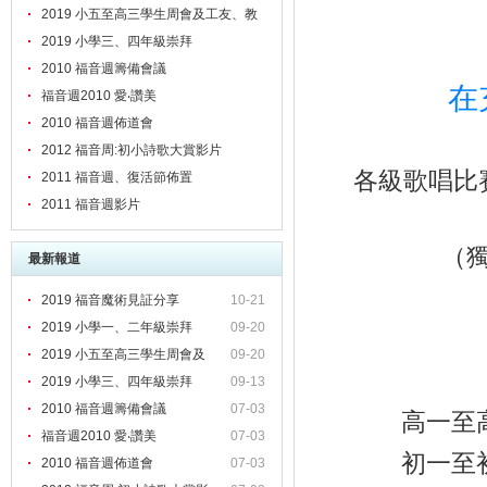
2019 小五至高三學生周會及工友、教
職員靈修會
2019 小學三、四年級崇拜
2010 福音週籌備會議
在
福音週2010 愛‧讚美
2010 福音週佈道會
2012 福音周:初小詩歌大賞影片
各級歌唱比
2011 福音週、復活節佈置
2011 福音週影片
（
最新報道
2019 福音魔術見証分享
10-21
2019 小學一、二年級崇拜
09-20
2019 小五至高三學生周會及
09-20
2019 小學三、四年級崇拜
09-13
2010 福音週籌備會議
07-03
高一至
福音週2010 愛‧讚美
07-03
初一至
2010 福音週佈道會
07-03