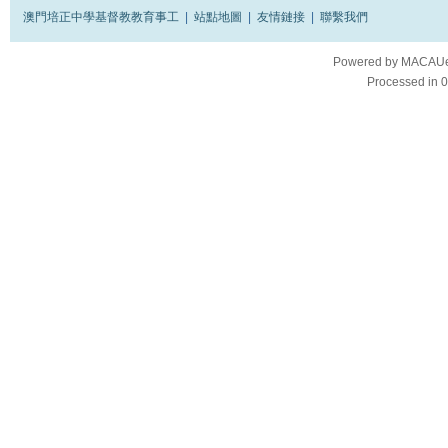
澳門培正中學基督教教育事工
|
站點地圖
|
友情鏈接
|
聯繫我們
Powered by
MACAUes
Processed in 0