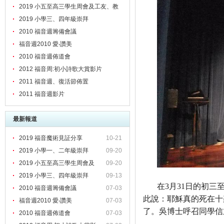
2019 小五至高三學生周會及工友、教
職員靈修會
2019 小學三、四年級崇拜
2010 福音週籌備會議
福音週2010 愛‧讚美
2010 福音週佈道會
2012 福音周:初小詩歌大賞影片
2011 福音週、復活節佈置
2011 福音週影片
最新報道
2019 福音魔術見証分享
10-21
2019 小學一、二年級崇拜
09-20
2019 小五至高三學生周會及
09-20
2019 小學三、四年級崇拜
09-13
在
3
月
31
日
的初三
2010 福音週籌備會議
07-03
此說：耶穌真的死在十
福音週2010 愛‧讚美
07-03
了。吳博士呼召同學信
2010 福音週佈道會
07-03