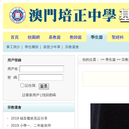
首頁
校園網
基教篇
教師篇
學生篇
聖經科
事工簡介
|
學生團契
|
基督少年軍
|
宗教週會
你的位置： >>
學生篇
>>
宗教
用戶登錄
用戶名:
密 碼:
記住我
註冊新用戶
|
找回密碼
宗教週會
2019 福音魔術見証分享
2019 小學一、二年級崇拜