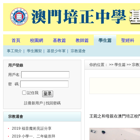
首頁
校園網
基教篇
教師篇
學生篇
聖經科
事工簡介
|
學生團契
|
基督少年軍
|
宗教週會
你的位置： >>
學生篇
>>
宗教
用戶登錄
用戶名:
密 碼:
記住我
註冊新用戶
|
找回密碼
王菀之和母親在澳門培正校
宗教週會
2019 福音魔術見証分享
2019 小學一、二年級崇拜