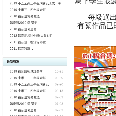
寫下學生最愛
2019 小五至高三學生周會及工友、教
職員靈修會
2019 小學三、四年級崇拜
每級選
2010 福音週籌備會議
福音週2010 愛‧讚美
有關作品已
2010 福音週佈道會
2012 福音周:初小詩歌大賞影片
2011 福音週、復活節佈置
2011 福音週影片
最新報道
2019 福音魔術見証分享
10-21
2019 小學一、二年級崇拜
09-20
2019 小五至高三學生周會及
09-20
2019 小學三、四年級崇拜
09-13
2010 福音週籌備會議
07-03
福音週2010 愛‧讚美
07-03
2010 福音週佈道會
07-03