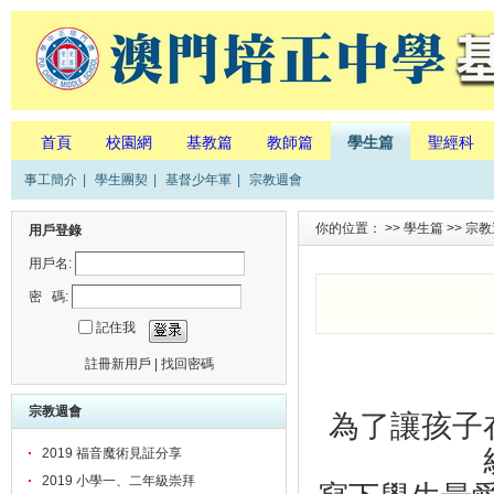
首頁
校園網
基教篇
教師篇
學生篇
聖經科
事工簡介
|
學生團契
|
基督少年軍
|
宗教週會
你的位置： >>
學生篇
>>
宗教
用戶登錄
用戶名:
密 碼:
記住我
註冊新用戶
|
找回密碼
宗教週會
為了讓孩子
2019 福音魔術見証分享
2019 小學一、二年級崇拜