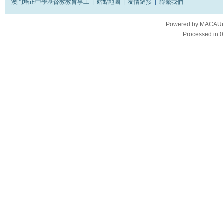
澳門培正中學基督教教育事工
|
站點地圖
|
友情鏈接
|
聯繫我們
Powered by
MACAUes
Processed in 0