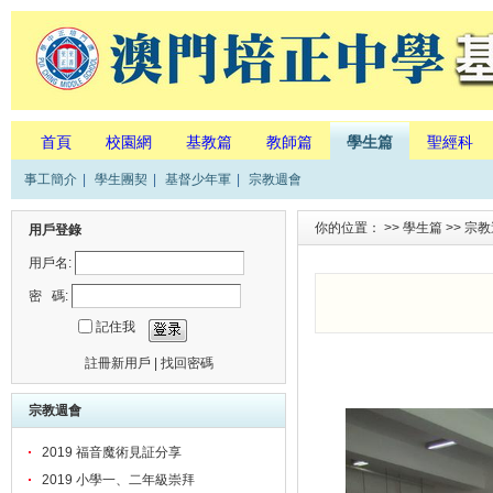
首頁
校園網
基教篇
教師篇
學生篇
聖經科
事工簡介
|
學生團契
|
基督少年軍
|
宗教週會
你的位置： >>
學生篇
>>
宗教
用戶登錄
用戶名:
密 碼:
記住我
註冊新用戶
|
找回密碼
宗教週會
2019 福音魔術見証分享
2019 小學一、二年級崇拜