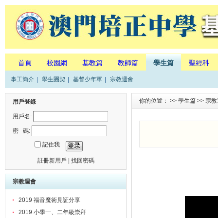
首頁
校園網
基教篇
教師篇
學生篇
聖經科
事工簡介
|
學生團契
|
基督少年軍
|
宗教週會
你的位置： >>
學生篇
>>
宗教
用戶登錄
用戶名:
密 碼:
記住我
註冊新用戶
|
找回密碼
宗教週會
2019 福音魔術見証分享
2019 小學一、二年級崇拜