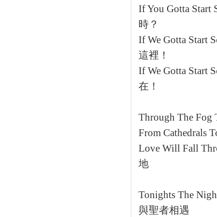
If You Gotta Star
時？
If We Gotta Start 
這裡！
If We Gotta Start 
在！
Through The Fog T
From Cathedrals T
Love Will Fall Th
地
Tonights The Nigh
與聖者相遇