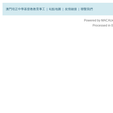
澳門培正中學基督教教育事工
|
站點地圖
|
友情鏈接
|
聯繫我們
Powered by
MACAUes
Processed in 0