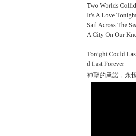
Two Worlds Collide
It's A Love Tonigh
Sail Across The Se
A City On Our Kne
Tonight Could Las
d Last Forever
神聖的承諾，永