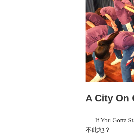
A City On
If You Gotta 
不此地？