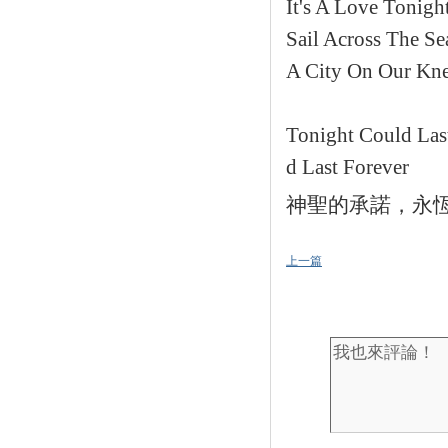
It's A Love Tonigh
Sail Across The Se
A City On Our Kne
Tonight Could Las
d Last Forever
神聖的承諾，永
上一篇