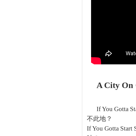
A City On
If You Gotta 
不此地？
If You Gotta Star