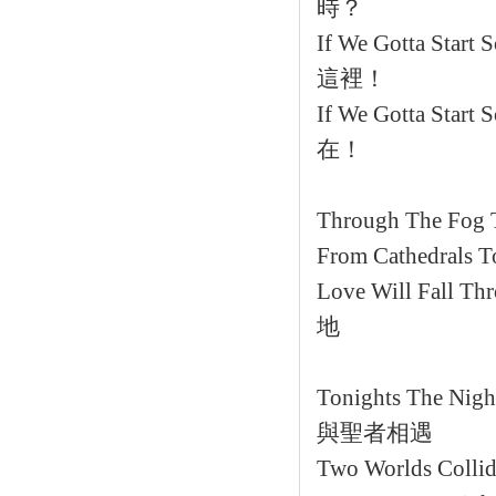
時？
If We Gotta Start 
這裡！
If We Gotta Start 
在！
Through The Fog T
From Cathedrals T
Love Will Fall Th
地
Tonights The Nigh
與聖者相遇
Two Worlds Collide