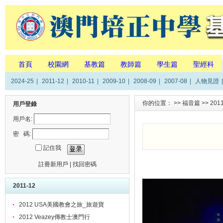
首頁
校園網
基教篇
教師篇
學生篇
聖經科
2024-25
|
2011-12
|
2010-11
|
2009-10
|
2008-09
|
2007-08
|
人物見證
|
你的位置： >>
福音篇
>>
201
用戶登錄
用戶名:
密 碼:
記住我
註冊新用戶
|
找回密碼
2011-12
2012 USA美國教會之旅_旅遊寶
2012 Veazey傳教士澳門行