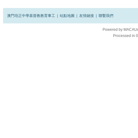
澳門培正中學基督教教育事工
|
站點地圖
|
友情鏈接
|
聯繫我們
Powered by
MACAUes
Processed in 0