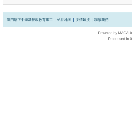
澳門培正中學基督教教育事工
|
站點地圖
|
友情鏈接
|
聯繫我們
Powered by
MACAUes
Processed in 0