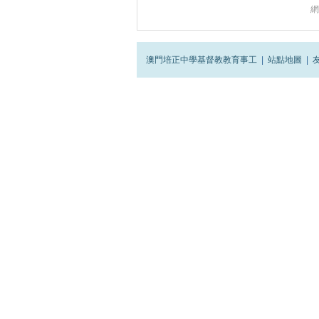
網
澳門培正中學基督教教育事工
|
站點地圖
|