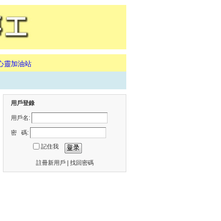
心靈加油站
用戶登錄
用戶名:
密 碼:
記住我
註冊新用戶
|
找回密碼