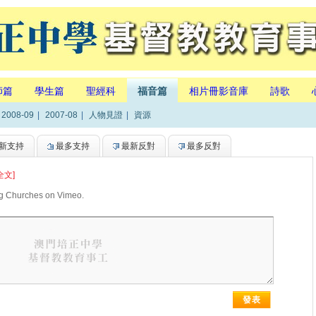
師篇
學生篇
聖經科
福音篇
相片冊影音庫
詩歌
2008-09
|
2007-08
|
人物見證
|
資源
新支持
最多支持
最新反對
最多反對
全文]
ing Churches on Vimeo.