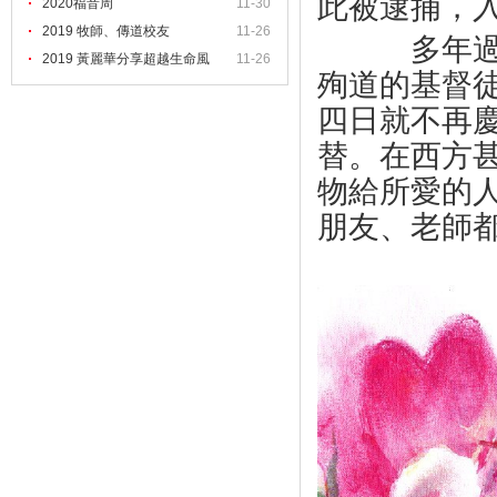
此被逮捕，
2020福音周
11-30
2019 牧師、傳道校友
11-26
多年過後
2019 黃麗華分享超越生命風
11-26
殉道的基督
四日就不再
替。在西方
物給所愛的
朋友、老師