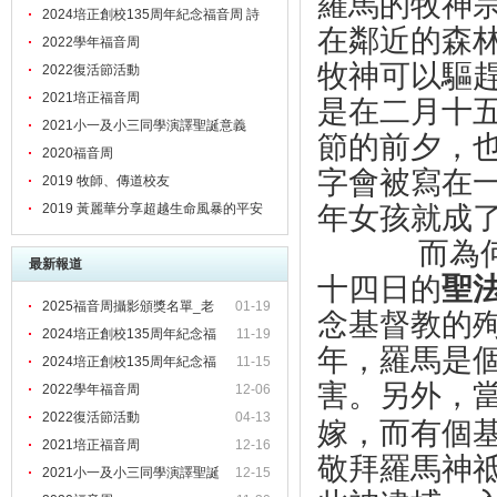
羅馬的牧神
文
2024培正創校135周年紀念福音周 詩
在鄰近的森
歌
2022學年福音周
牧神可以驅
2022復活節活動
是在二月十
2021培正福音周
2021小一及小三同學演譯聖誕意義
節的前夕，
2020福音周
字會被寫在
2019 牧師、傳道校友
年女孩就成
2019 黃麗華分享超越生命風暴的平安
而為何後
最新報道
十四日的
聖
2025福音周攝影頒獎名單_老
01-19
念基督教的
2024培正創校135周年紀念福
11-19
年，羅馬是
2024培正創校135周年紀念福
11-15
害。另外，
2022學年福音周
12-06
2022復活節活動
04-13
嫁，而有個
2021培正福音周
12-16
敬拜羅馬神
2021小一及小三同學演譯聖誕
12-15