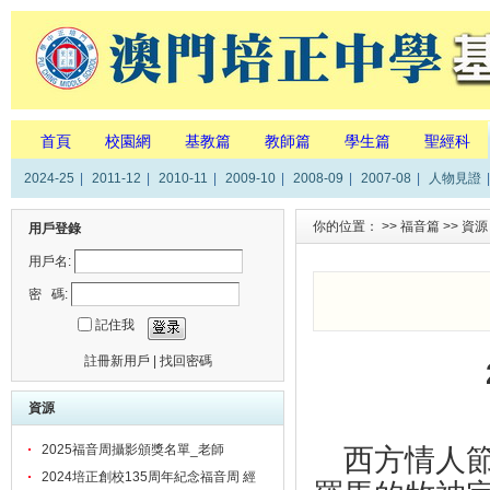
首頁
校園網
基教篇
教師篇
學生篇
聖經科
2024-25
|
2011-12
|
2010-11
|
2009-10
|
2008-09
|
2007-08
|
人物見證
|
你的位置： >>
福音篇
>>
資源
用戶登錄
用戶名:
密 碼:
記住我
註冊新用戶
|
找回密碼
資源
西方情人
2025福音周攝影頒獎名單_老師
2024培正創校135周年紀念福音周 經