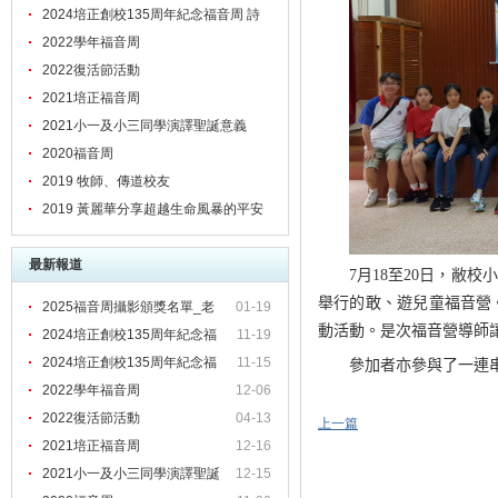
文
2024培正創校135周年紀念福音周 詩
歌
2022學年福音周
2022復活節活動
2021培正福音周
2021小一及小三同學演譯聖誕意義
2020福音周
2019 牧師、傳道校友
2019 黃麗華分享超越生命風暴的平安
最新報道
7
月
18
至
20
日，敝校小
舉行的敢、遊兒童福音營
2025福音周攝影頒獎名單_老
01-19
動活動。是次福音營導師
2024培正創校135周年紀念福
11-19
2024培正創校135周年紀念福
11-15
參加者亦參與了一連
2022學年福音周
12-06
2022復活節活動
04-13
上一篇
2021培正福音周
12-16
2021小一及小三同學演譯聖誕
12-15