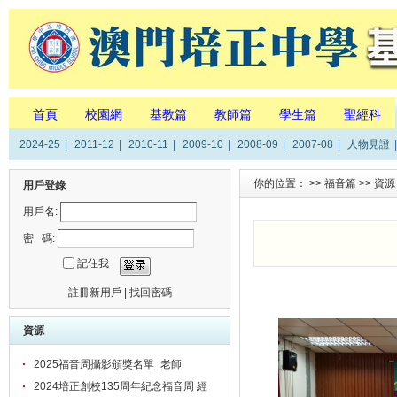
首頁
校園網
基教篇
教師篇
學生篇
聖經科
2024-25
|
2011-12
|
2010-11
|
2009-10
|
2008-09
|
2007-08
|
人物見證
|
你的位置： >>
福音篇
>>
資源
用戶登錄
用戶名:
密 碼:
記住我
註冊新用戶
|
找回密碼
資源
2025福音周攝影頒獎名單_老師
2024培正創校135周年紀念福音周 經