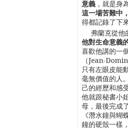
意義
，就是身
這一場苦難中
得都記錄了下
弗蘭克從他
他對生命意義
喜歡他講的一
（
Jean-Domin
只有左眼皮能
毫無價值的人
己的經歷和感
他就跟秘書小
母，最後完成
《潛水鐘與蝴
鐘的硬殼一樣