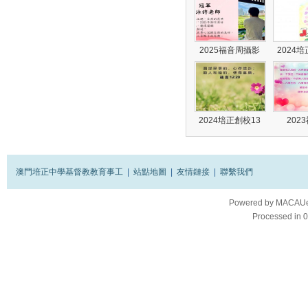
2025福音周攝影
2024
2024培正創校13
202
澳門培正中學基督教教育事工
|
站點地圖
|
友情鏈接
|
聯繫我們
Powered by
MACAUes
Processed in 0