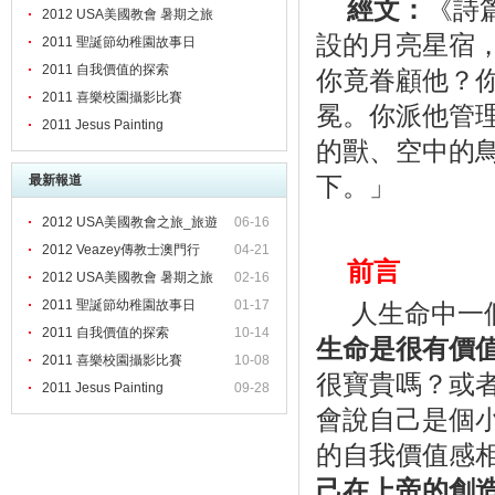
經文：
《詩
2012 USA美國教會 暑期之旅
設的月亮星宿
2011 聖誕節幼稚園故事日
2011 自我價值的探索
你竟眷顧他？
2011 喜樂校園攝影比賽
冕。你派他管
2011 Jesus Painting
的獸、空中的
下。」
最新報道
2012 USA美國教會之旅_旅遊
06-16
2012 Veazey傳教士澳門行
04-21
前言
2012 USA美國教會 暑期之旅
02-16
人生命中一
2011 聖誕節幼稚園故事日
01-17
2011 自我價值的探索
10-14
生命是很有價
2011 喜樂校園攝影比賽
10-08
很寶貴嗎？或
2011 Jesus Painting
09-28
會說自己是個
的自我價值感
己在上帝的創