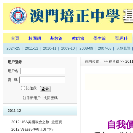
首頁
校園網
基教篇
教師篇
學生篇
聖經科
2024-25
|
2011-12
|
2010-11
|
2009-10
|
2008-09
|
2007-08
|
人物見證
|
你的位置： >>
福音篇
>>
201
用戶登錄
用戶名:
密 碼:
記住我
註冊新用戶
|
找回密碼
2011-12
自我
2012 USA美國教會之旅_旅遊寶
2012 Veazey傳教士澳門行