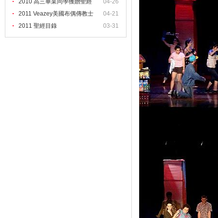
2
2010 高三畢業同學獲贈聖經
04-26
2011 Veazey美國布偶傳教士
04-21
2011 聖經目錄
03-31