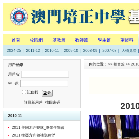
首頁
校園網
基教篇
教師篇
學生篇
聖經科
2024-25
|
2011-12
|
2010-11
|
2009-10
|
2008-09
|
2007-08
|
人物見證
|
你的位置： >>
福音篇
>>
201
用戶登錄
用戶名:
密 碼:
記住我
註冊新用戶
|
找回密碼
20
2010-11
2011 美國木匠樂隊_畢業生舞會
2011 挪亞方舟領袖訓練營