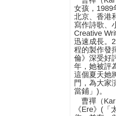
曹禪（
Kar
女孩，
1989
北京、香港
寫作詩歌、
Creative Wri
迅速成長。
2
程的製作發
倫》深受好
年，她被評
這個夏天她
門，為大家
當鋪」
)
。
曹禪（
Kar
《
Ere
》
(
「