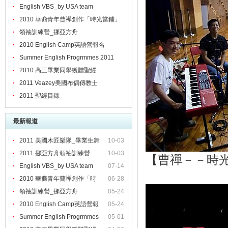
English VBS_by USA team
2010 華裔青年曹禪創作「時光當鋪」
領袖訓練營_挪亞方舟
2010 English Camp英語營報名
Summer English Progrmmes 2011
2010 高三畢業同學獲贈聖經
2011 Veazey美國布偶傳教士
2011 聖經目錄
最新報道
2011 美國木匠樂隊_畢業生舞
10-03
2011 挪亞方舟領袖訓練營
10-03
【曹禪－－時
English VBS_by USA team
07-14
2010 華裔青年曹禪創作「時
06-28
領袖訓練營_挪亞方舟
05-24
2010 English Camp英語營報
05-24
Summer English Progrmmes
05-01