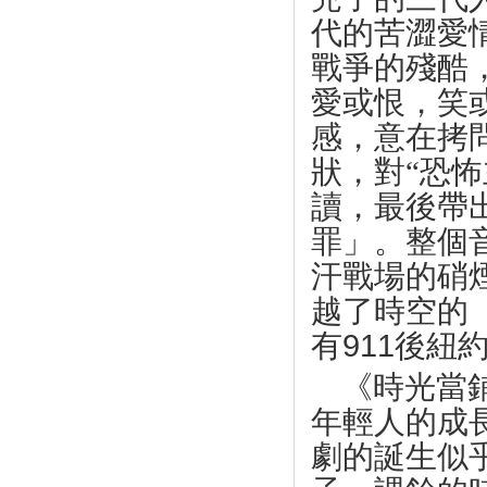
代的苦澀愛
戰爭的殘酷
愛或恨，笑
感，意在拷
狀，對“恐
讀，最後帶
罪」。整個
汗戰場的硝
越了時空的
有
911
後紐
《時光當
年輕人的成
劇的誕生似