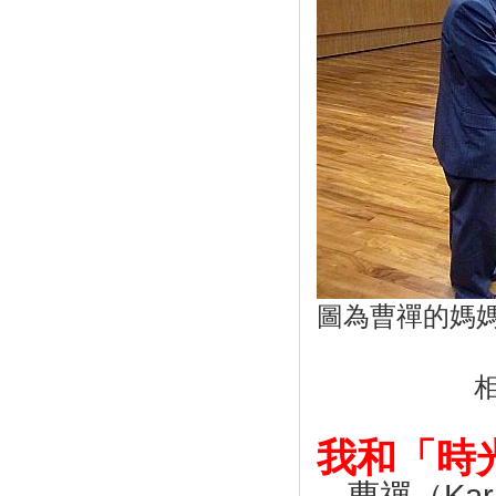
圖為曹禪的媽
我和「時