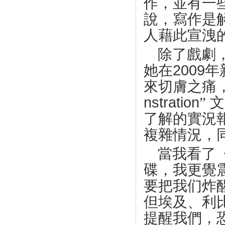
作，並有一
說，寫作是
人藉此宣洩
除了戲劇
她在
2009
年
來切膚之痛
nstration
”
文
了解的實況
複雜情況，
當我看了
碟，我更覺
要把我们炸
但埃及、利
提醒我們，