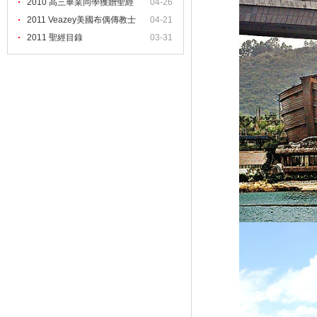
2
2010 高三畢業同學獲贈聖經
04-26
2011 Veazey美國布偶傳教士
04-21
2011 聖經目錄
03-31