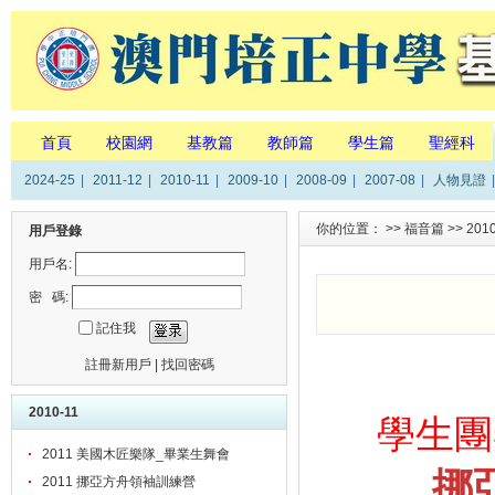
首頁
校園網
基教篇
教師篇
學生篇
聖經科
2024-25
|
2011-12
|
2010-11
|
2009-10
|
2008-09
|
2007-08
|
人物見證
|
你的位置： >>
福音篇
>>
201
用戶登錄
用戶名:
密 碼:
記住我
註冊新用戶
|
找回密碼
2010-11
學生團
2011 美國木匠樂隊_畢業生舞會
挪
2011 挪亞方舟領袖訓練營