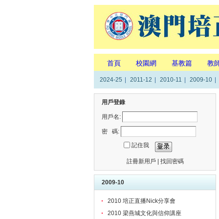
首頁
校園網
基教篇
教
2024-25
|
2011-12
|
2010-11
|
2009-10
|
用戶登錄
用戶名:
密 碼:
記住我
註冊新用戶
|
找回密碼
2009-10
2010 培正直播Nick分享會
2010 梁燕城文化與信仰講座