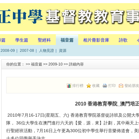
師篇
學生篇
聖經科
福音篇
相片冊影音庫
詩歌
2008-09
|
2007-08
|
人物見證
|
資源
你的位置： >>
福音篇
>>
2009-10
>> 詳細內容
排行榜
收藏
打印
發給朋
2010 香港教育學院_澳門培
2010年7月16-17日(星期五、六) 香港教育學院基督徒詩班及公
隊， 36位大學生在澳門進行六天的【愛．源．來】計劃，其中兩天上
行聖經班活動，7月16日上午更為300位初中學生舉行音樂佈道會，美
十多位同學舉手決志。