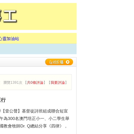
心靈加油站
友
瀏覽1391次 【
共0條評論
】【
我要評論
】
正行
開大學【壹公聲】基督徒詩班組成聯合短宣
午為300名澳門培正小一、小二學生舉
國教會牧師Dr. Q總結分享《四律》，