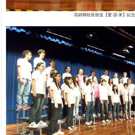
高錦輝校長致送【愛‧源‧來】紀