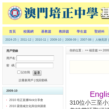
首頁
校園網
基教篇
教師篇
學生篇
聖經科
2024-25
|
2011-12
|
2010-11
|
2009-10
|
2008-09
|
2007-08
|
人物見證
|
你的位置： >>
福音篇
>>
200
用戶登錄
用戶名:
密 碼:
記住我
註冊新用戶
|
找回密碼
2009-10
Engli
2010 培正直播Nick分享會
310位小三至小
2010 梁燕城文化與信仰講座