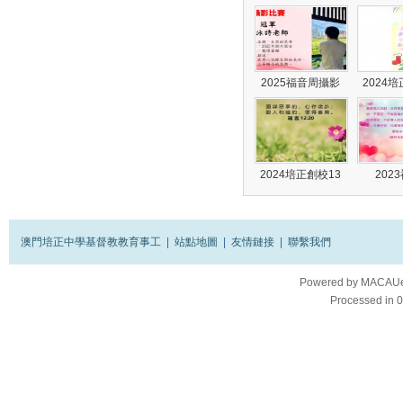
2025福音周攝影
2024
2024培正創校13
202
澳門培正中學基督教教育事工
|
站點地圖
|
友情鏈接
|
聯繫我們
Powered by
MACAUes
Processed in 0