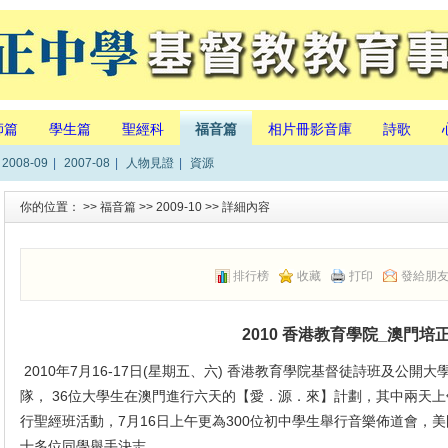
師篇
學生篇
聖經科
福音篇
相片冊影音庫
詩歌
2008-09
|
2007-08
|
人物見證
|
資源
你的位置： >>
福音篇
>>
2009-10
>> 詳細內容
排行榜
收藏
打印
發給朋
2010 香港教育學院_澳門培
2010年7月16-17日(星期五、六) 香港教育學院基督徒詩班及公
隊， 36位大學生在澳門進行六天的【愛．源．來】計劃，其中兩天上
行聖經班活動，7月16日上午更為300位初中學生舉行音樂佈道會，美
十多位同學舉手決志。