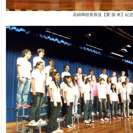
高錦輝校長致送【愛‧源‧來】紀