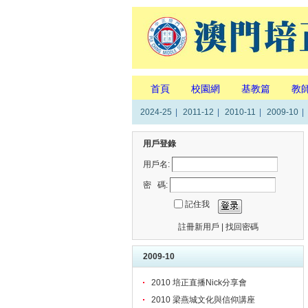
首頁
校園網
基教篇
教
2024-25
|
2011-12
|
2010-11
|
2009-10
|
用戶登錄
用戶名:
密 碼:
記住我
註冊新用戶
|
找回密碼
2009-10
2010 培正直播Nick分享會
2010 梁燕城文化與信仰講座