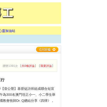
心靈加油站
友
瀏覽1391次 【
共0條評論
】【
我要評論
】
正行
開大學【壹公聲】基督徒詩班組成聯合短宣
午為300名澳門培正小一、小二學生舉
國教會牧師Dr. Q總結分享《四律》，