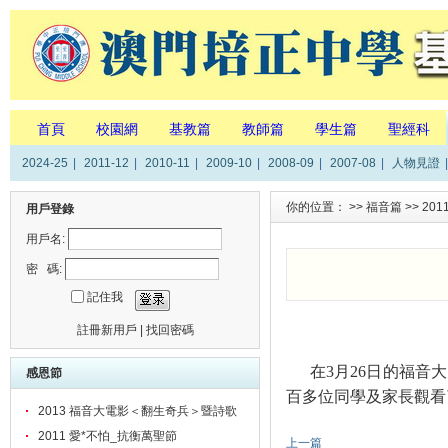
首頁
校園網
基教篇
教師篇
學生篇
聖經科
2024-25
|
2011-12
|
2010-11
|
2009-10
|
2008-09
|
2007-08
|
人物見證
|
你的位置： >>
福音篇
>>
201
用戶登錄
用戶名:
密 碼:
記住我
註冊新用戶
|
找回密碼
在
3
月
26
日
的福音大
感恩節
百多位同學及家長觀看
2013 福音大電影＜翻生奇兵＞暨詩歌
分享會
2011 愛*不怕_抗衡萬聖節
上一篇