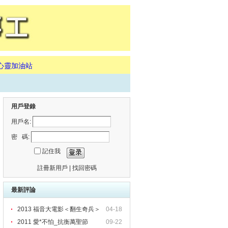
心靈加油站
用戶登錄
用戶名:
密 碼:
記住我
註冊新用戶
|
找回密碼
最新評論
2013 福音大電影＜翻生奇兵＞
04-18
暨
2011 愛*不怕_抗衡萬聖節
09-22