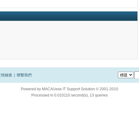
友情鏈接
|
聯繫我們
Powered by
MACAUese IT Support Solution © 2001-2010
Processed in 0.010110 second(s), 13 queries