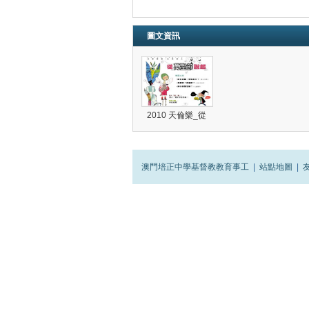
圖文資訊
2010 天倫樂_從
澳門培正中學基督教教育事工
|
站點地圖
|