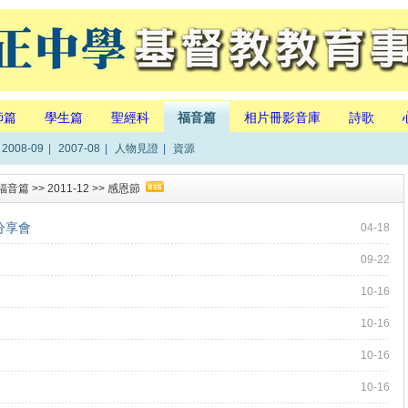
師篇
學生篇
聖經科
福音篇
相片冊影音庫
詩歌
2008-09
|
2007-08
|
人物見證
|
資源
福音篇
>>
2011-12
>>
感恩節
分享會
04-18
09-22
10-16
10-16
10-16
10-16