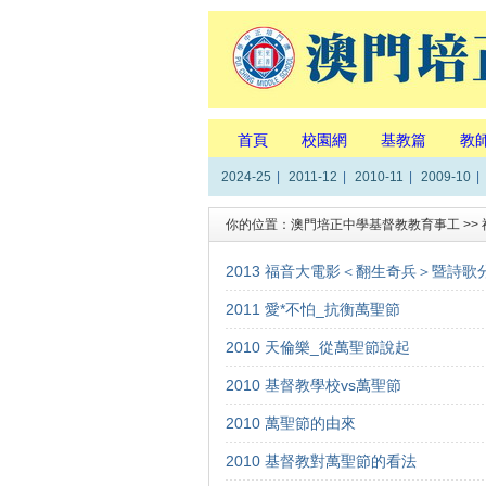
首頁
校園網
基教篇
教
2024-25
|
2011-12
|
2010-11
|
2009-10
|
你的位置：
澳門培正中學基督教教育事工
>>
2013 福音大電影＜翻生奇兵＞暨詩歌
2011 愛*不怕_抗衡萬聖節
2010 天倫樂_從萬聖節說起
2010 基督教學校vs萬聖節
2010 萬聖節的由來
2010 基督教對萬聖節的看法