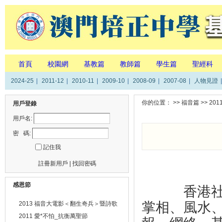
首頁
校園網
基教篇
教師篇
學生篇
聖經科
2024-25
|
2011-12
|
2010-11
|
2009-10
|
2008-09
|
2007-08
|
人物見證
|
你的位置： >>
福音篇
>>
201
用戶登錄
用戶名:
密 碼:
記住我
註冊新用戶
|
找回密碼
感恩節
香港社會
掌相、風水
2013 福音大電影＜翻生奇兵＞暨詩歌
分享會
2011 愛*不怕_抗衡萬聖節