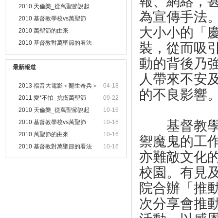
報、網絡，
2010 天倫樂_從萬聖節說起
為宣傳手法
2010 基督教學校vs萬聖節
大小小的「
2010 萬聖節的由來
2010 基督教對萬聖節的看法
裝，從而吸
動的背後乃
最新報道
人帶來不安
2013 福音大電影＜翻生奇兵＞
04-18
的不良影響
暨
2011 愛*不怕_抗衡萬聖節
09-22
2010 天倫樂_從萬聖節說起
10-16
基督教學校
2010 基督教學校vs萬聖節
10-16
2010 萬聖節的由來
10-16
禦魔鬼的工
2010 基督教對萬聖節的看法
10-16
亦難敵文化
校園。有見及
院合辦「推
次分享會推