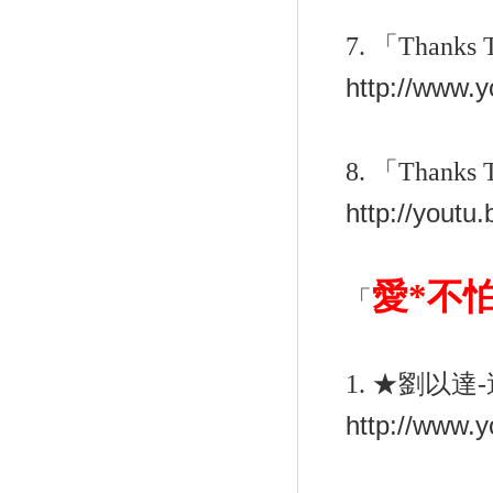
7.
「
Thanks 
http://www
8.
「
Thanks 
http://yout
愛
*
不
「
1.
★劉以達
-
http://www