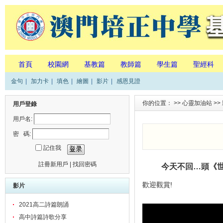
首頁
校園網
基教篇
教師篇
學生篇
聖經科
金句
|
加力卡
|
填色
|
繪圖
|
影片
|
感恩見證
你的位置： >>
心靈加油站
>>
用戶登錄
用戶名:
密 碼:
記住我
註冊新用戶
|
找回密碼
今天不回…頭《世
歡迎觀賞!
影片
2021高二詩篇朗誦
高中詩篇詩歌分享