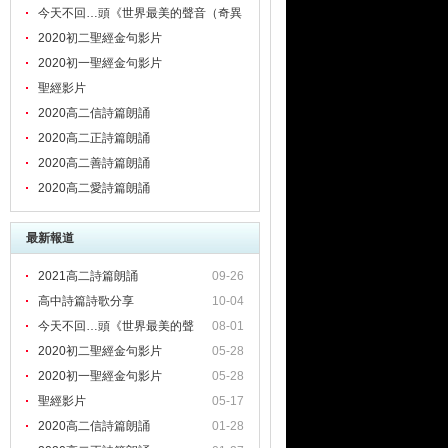
今天不回…頭《世界最美的聲音（奇異
恩典）》心之旅程 詩歌靈修默想系列 |
2020初二聖經金句影片
同心圓
2020初一聖經金句影片
聖經影片
2020高二信詩篇朗誦
2020高二正詩篇朗誦
2020高二善詩篇朗誦
2020高二愛詩篇朗誦
最新報道
2021高二詩篇朗誦
09-26
高中詩篇詩歌分享
10-04
今天不回…頭《世界最美的聲
08-01
2020初二聖經金句影片
05-28
2020初一聖經金句影片
05-28
聖經影片
05-17
2020高二信詩篇朗誦
01-28