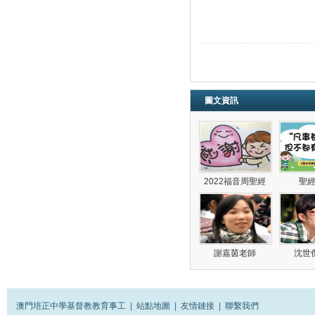
圖文資訊
2022福音周聖經
聖
謝嘉茵老師
沈世
澳門培正中學基督教教育事工
|
站點地圖
|
友情鏈接
|
聯繫我們