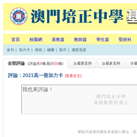
首頁
校園網
基教篇
教師篇
學生篇
聖經科
金句
|
加力卡
|
填色
|
繪圖
|
影片
|
感恩見證
全部評論
最新支持
最多支持
(評論共
0
條,顯示
50
條)
評論：2021高一善加力卡
[查看全文]
網友評論僅供網友表達個人看法，並