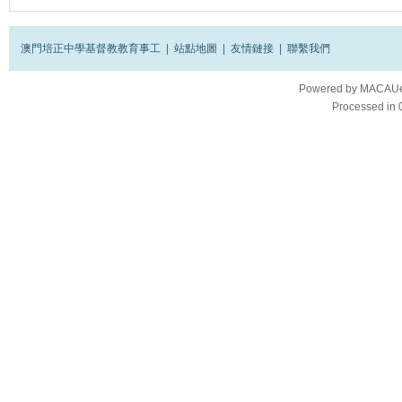
澳門培正中學基督教教育事工
|
站點地圖
|
友情鏈接
|
聯繫我們
Powered by
MACAUes
Processed in 