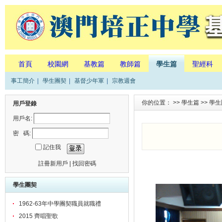
首頁
校園網
基教篇
教師篇
學生篇
聖經科
事工簡介
|
學生團契
|
基督少年軍
|
宗教週會
你的位置： >>
學生篇
>>
學生
用戶登錄
用戶名:
密 碼:
記住我
註冊新用戶
|
找回密碼
學生團契
1962-63年中學團契職員就職禮
2015 齊唱聖歌