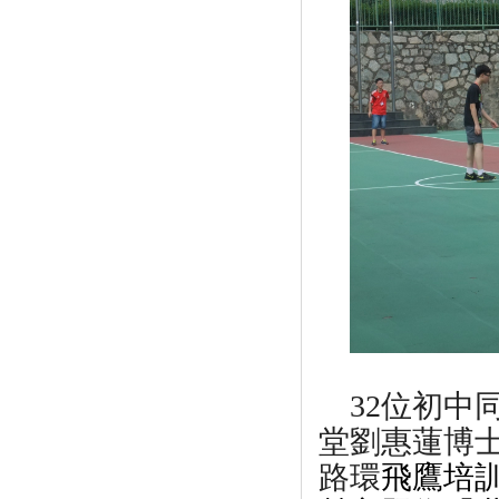
32
位初中
堂劉惠蓮博
路環
飛鷹培