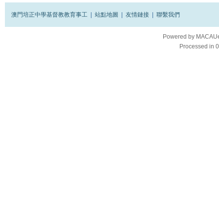
澳門培正中學基督教教育事工
|
站點地圖
|
友情鏈接
|
聯繫我們
Powered by
MACAUes
Processed in 0