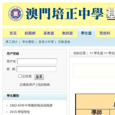
首頁
校園網
基教篇
教師篇
學生篇
聖經科
事工簡介
|
學生團契
|
基督少年軍
|
宗教週會
你的位置： >>
學生篇
>>
學生
用戶登錄
用戶名:
密 碼:
記住我
註冊新用戶
|
找回密碼
學生團契
1962-63年中學團契職員就職禮
導師
2015 齊唱聖歌