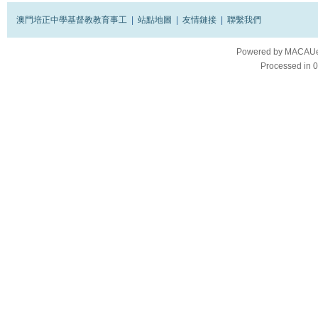
澳門培正中學基督教教育事工
|
站點地圖
|
友情鏈接
|
聯繫我們
Powered by
MACAUes
Processed in 0