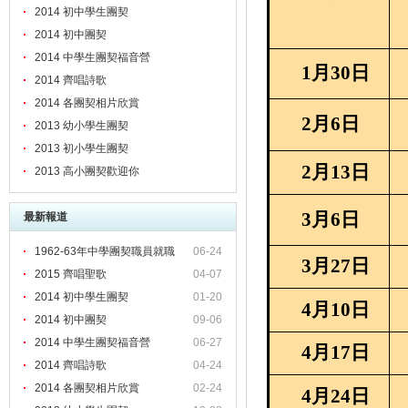
2014 初中學生團契
2014 初中團契
2014 中學生團契福音營
1
月
30
日
2014 齊唱詩歌
2014 各團契相片欣賞
2
月
6
日
2013 幼小學生團契
2013 初小學生團契
2
月
13
日
2013 高小團契歡迎你
3
月
6
日
最新報道
1962-63年中學團契職員就職
06-24
3
月
27
日
2015 齊唱聖歌
04-07
2014 初中學生團契
01-20
4
月
10
日
2014 初中團契
09-06
2014 中學生團契福音營
06-27
4
月
17
日
2014 齊唱詩歌
04-24
2014 各團契相片欣賞
02-24
4
月
24
日