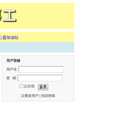
心靈加油站
用戶登錄
用戶名:
密 碼:
記住我
註冊新用戶
|
找回密碼