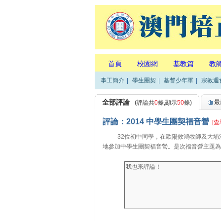
首頁
校園網
基教篇
教
事工簡介
|
學生團契
|
基督少年軍
|
宗教週
全部評論
最
(評論共
0
條,顯示
50
條)
評論：2014 中學生團契福音營
[查
32位初中同學，在歐陽效鴻牧師及大埔浸信
地參加中學生團契福音營。是次福音營主題為「