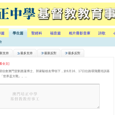
師篇
學生篇
聖經科
福音篇
相片冊影音庫
詩歌
會
新支持
最多支持
最新反對
最多反對
看全文]
會澳門堂劉惠蓮博士、郭家駿校友帶領下，於6月16、17日往路環飛鷹培訓基
世界盃大戰」。...