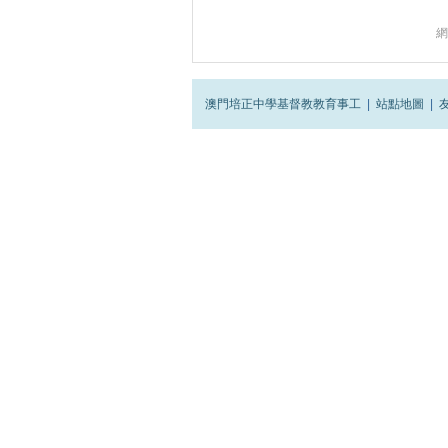
網
澳門培正中學基督教教育事工
|
站點地圖
|