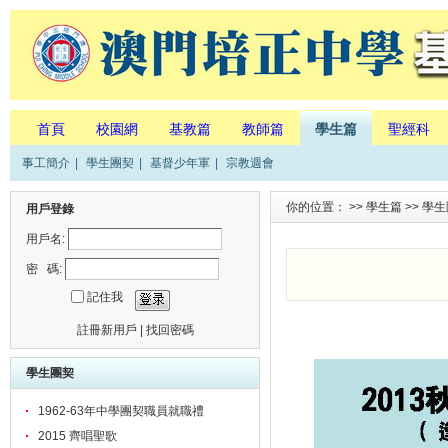
首頁
校園網
基教篇
教師篇
學生篇
聖經科
事工簡介
|
學生團契
|
基督少年軍
|
宗教週會
你的位置： >>
學生篇
>>
學生
用戶登錄
用戶名:
密 碼:
記住我
註冊新用戶
|
找回密碼
學生團契
1962-63年中學團契職員就職禮
2015 齊唱聖歌