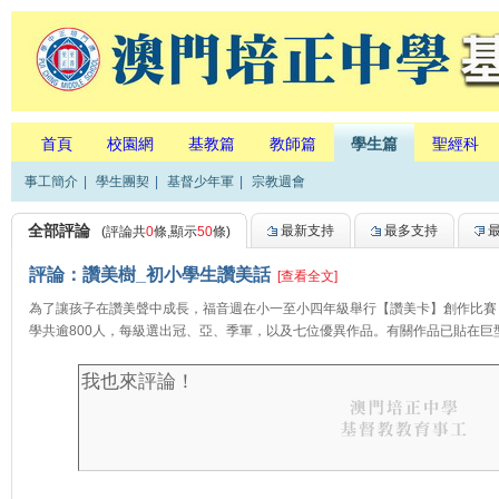
首頁
校園網
基教篇
教師篇
學生篇
聖經科
事工簡介
|
學生團契
|
基督少年軍
|
宗教週會
全部評論
最新支持
最多支持
(評論共
0
條,顯示
50
條)
評論：讚美樹_初小學生讚美話
[查看全文]
為了讓孩子在讚美聲中成長，福音週在小一至小四年級舉行【讚美卡】創作比賽
學共逾800人，每級選出冠、亞、季軍，以及七位優異作品。有關作品已貼在巨型