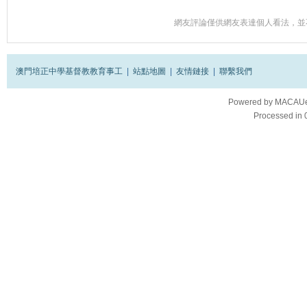
網友評論僅供網友表達個人看法，並
澳門培正中學基督教教育事工
|
站點地圖
|
友情鏈接
|
聯繫我們
Powered by
MACAUes
Processed in 